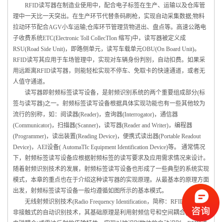
RFID读写器在制造业使用中，配合电子标签在生产、运输以及仓库管
理中一天比一天突出。在生产环节代替条码刷枪，实现自动采集数据;物料
拉动环节配合AGV小车运输;仓库环节管理货物进出、盘点等。高速公路电
子收费系统ETC(Electronic Toll CollecTIon 缩写)中，读写器被定义成
RSU(Road Side Unit)，即路侧单元，读写车载单元OBU(On Board Unit)。
RFID读写其应用于车场管理中，实现对车辆身份判别，自动扣费。如果采
用远距离RFID读写器，则能轻松实现不停车、免取卡的快速通道，或者无
人值守通道。
读写器即射频标签读写设备，是射频识别系统的两个重要组成部分(标
签与读写器)之一。射频标签读写设备根据具体实现功能也有一些其他较为
流行的别称，如：阅读器(Reader)，查询器(Interrogator)，通信器
(Communicator)，扫描器(Scanner)，读写器(Reader and Writer)，编程器
(Programmer)，读出装置(Reading Device)，便携式读出器(Portable Readout
Device)，AEI设备( AutomaTIc Equipment Identification Device)等。 通常情况
下，射频标签读写设备应根据射频标签的读写要求及应用需求情况来设计。
随着射频识别技术的发展，射频标签读写设备也形成了一些典型的系统实现
模式，本章的重点也在于介绍这种读写器的实现原理。从最基本的原理方面
出发，射频标签读写设备一般均遵循如图所示的基本模式。
无线射频识别技术(Radio Frequency Identification，简称：RFID)是一种
非接触式的自动识别技术，其基础原理是利用射频信号和空间耦合(电感或