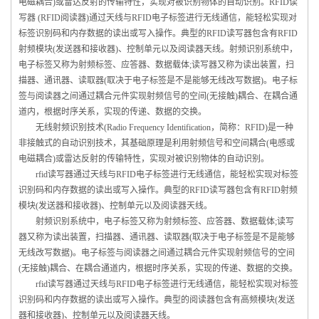
电磁耦合)或雷达反射的传输特性，实现对被识别物体的自动识别。RFID读
写器 (RFID阅读器)通过天线与RFID电子标签进行无线通信，能轻松实现对
标签识别码和内存数据的读出或写入操作。典型的RFID读写器包含有RFID
射频模块(发送器和接收器)、控制单元以及阅读器天线。射频识别系统中，
电子标签又称为射频标签、应答器、数据载体;读写器又称为读出装置，扫
描器、通讯器、读取器(取决于电子标签是不是能够无线改写数据)。电子标
签与阅读器之间通过耦合元件实现射频信号的空间(无接触)耦合、在耦合通
道内，根据时序关系，实现的传递、数据的交换。
无线射频识别技术(Radio Frequency Identification，简称：RFID)是一种
非接触式的自动识别技术，其基础原理是利用射频信号和空间耦合(电感或
电磁耦合)或雷达反射的传输特性，实现对被识别物体的自动识别。
rfid读写器通过天线与RFID电子标签进行无线通信，能轻松实现对标签
识别码和内存数据的读出或写入操作。典型的RFID读写器包含有RFID射频
模块(发送器和接收器)、控制单元以及阅读器天线。
射频识别系统中，电子标签又称为射频标签、应答器、数据载体;读写
器又称为读出装置，扫描器、通讯器、读取器(取决于电子标签是不是能够
无线改写数据)。电子标签与阅读器之间通过耦合元件实现射频信号的空间
(无接触)耦合、在耦合通道内，根据时序关系，实现的传递、数据的交换。
rfid读写器通过天线与RFID电子标签进行无线通信，能轻松实现对标签
识别码和内存数据的读出或写入操作。典型的阅读器包含有高频模块(发送
器和接收器)、控制单元以及阅读器天线。