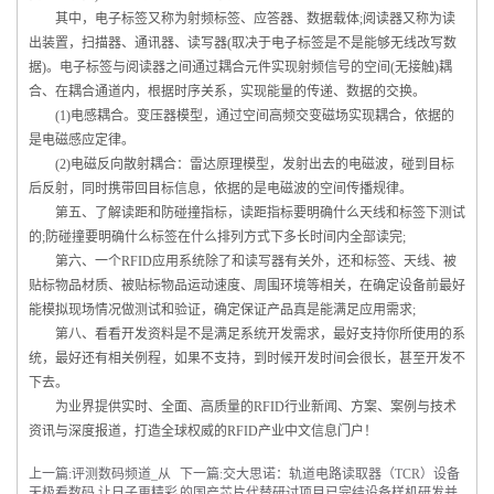
其中，电子标签又称为射频标签、应答器、数据载体;阅读器又称为读
出装置，扫描器、通讯器、读写器(取决于电子标签是不是能够无线改写数
据)。电子标签与阅读器之间通过耦合元件实现射频信号的空间(无接触)耦
合、在耦合通道内，根据时序关系，实现能量的传递、数据的交换。
(1)电感耦合。变压器模型，通过空间高频交变磁场实现耦合，依据的
是电磁感应定律。
(2)电磁反向散射耦合：雷达原理模型，发射出去的电磁波，碰到目标
后反射，同时携带回目标信息，依据的是电磁波的空间传播规律。
第五、了解读距和防碰撞指标，读距指标要明确什么天线和标签下测试
的;防碰撞要明确什么标签在什么排列方式下多长时间内全部读完;
第六、一个RFID应用系统除了和读写器有关外，还和标签、天线、被
贴标物品材质、被贴标物品运动速度、周围环境等相关，在确定设备前最好
能模拟现场情况做测试和验证，确定保证产品真是能满足应用需求;
第八、看看开发资料是不是满足系统开发需求，最好支持你所使用的系
统，最好还有相关例程，如果不支持，到时候开发时间会很长，甚至开发不
下去。
为业界提供实时、全面、高质量的RFID行业新闻、方案、案例与技术
资讯与深度报道，打造全球权威的RFID产业中文信息门户！
上一篇:
评测数码频道_从
下一篇:
交大思诺：轨道电路读取器（TCR）设备
天极看数码 让日子更精彩
的国产芯片代替研讨项目已完结设备样机研发并