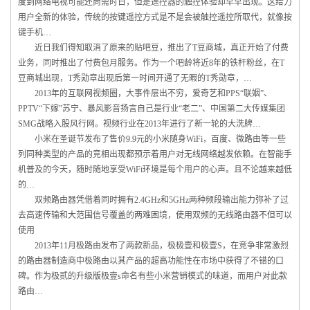
度到网络电视可能还尚需时日，但是遥控器的触控体验却早早出现。这给力
用户全新的体验，传统的按键遥控方式是不是会被触控遥控所取代，就像按
键手机…
近日我们得知取消了原来的贴吧豆，推出了T豆商城，真正开始了付费
业务，同时推出了付费包月服务。作为一个吧龄将近8年的铁杆粉丝，在T
豆商城出现，T秀勋章出现后第一时间开通了无暇的T秀勋章，…
2013年的互联网视频圈，大事件层出不穷，爱奇艺和PPS“联姻”、
PPTV“下嫁”苏宁、暴风影音扬言自己是行业“老二”、中国第二大传媒集团
SMG战略入股风行网。视频行业在2013年进行了新一轮的大洗牌…
小米在圣诞节发布了售价9.9元的小米随身WiFi，百度、微路由等一些
列同种类型的产品的竞相出现都预示着用户对无线网络越发依赖。在智能手
机普及的今天，随时随地享受WiFi环境是每个用户的心声。且不论越来越低
的…
双频路由器凭借着同时拥有2.4GHz和5GHz两种频段输出能力弥补了过
去高速传输和大范围信号覆盖的两难困境，使用双频的无线路由器不但可以
使用
2013年11月极路由发布了两款新品，极极壹和极壹S，在竞争非常激烈
的路由器制造商中极路由以其产品的超高功能性在市场中获得了不错的口
碑。作为极贰的升级版极壹s命名有些小米营销模式的味道，而用户对此款
路由…