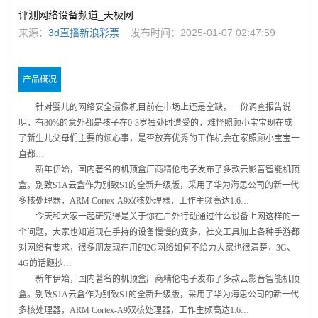
评测网络设备频道_天极网
来源：
3d直播新浪彩票
发布时间：2025-01-07 02:47:59
产品概况
针对婴儿的网络安全摄像机目前在市场上还是空缺，一份调查报告说
明，有80%的意外都是孩子在0-3岁独处时遭受的，难怪照顾小宝宝现在成
了新生儿父母们主要的烦心事，是否放弃优秀的工作机会在家照顾小宝宝一
直都…
新年伊始，国内著名的机顶盒厂商精伦电子发布了多款云影音智能机顶
盒。别致S1A云盒作为别致S1的全新升级版，采用了华为海思公司的新一代
多核处理器，ARM Cortex-A9双核处理器，工作主频高达1.6…
今天和大家一起研究得是关于你在户外行动通过什么设备上网这样的一
个问题，大家也知道现在手持的设备慢慢的变多，社交工具加上各种手游都
对网络有要求，很多朋友现在用的2G网络如何不给力大家也很清楚，3G、
4G的话题抄…
新年伊始，国内著名的机顶盒厂商精伦电子发布了多款云影音智能机顶
盒。别致S1A云盒作为别致S1的全新升级版，采用了华为海思公司的新一代
多核处理器，ARM Cortex-A9双核处理器，工作主频高达1.6…