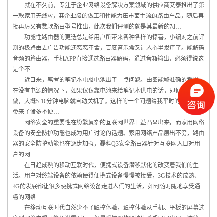
就在不久前，专注于企业网络设备解决方案领域的供应商艾泰推出了第
一款家用无线W，其企业级的做工和性能力压市面主流的路由产品，随后再
接再厉又有数款路由型号推出，此次我们评测的就是其最新的7d…
功能性路由器的更迭总是给用户所带来各种各样的惊喜，小编对之前评
测的极路由去广告功能还恋恋不舍，百度音乐盒又让人心里发痒了。能解码
音频的路由器，手机APP直接通过路由器解码，通过音箱输出，必须得说这
是个不…
近日来，笔者的笔记本电脑电池出了一点问题。由图能够准确的看出，
在没有电源的情况下，如果仅仅靠电池来给笔记本供电的话，即便什么都不
做，大概5-10分钟电脑就自动关机了。这样的一个问题给我平时的电脑使用
带来了诸多不便…
网络安全的重要性在纷繁复杂的互联网世界日益凸显出来，而家用网络
设备的安全防护功能也成为用户讨论的话题。家用网络产品层出不穷，路由
器的安全防护动能也在逐步加强，磊科Q3安全路由器针对互联网入口对用
户的网…
在日趋成熟的移动互联时代，便携式设备潜移默化的改变着我们的生
活。用户对终端设备的依赖使得便携式设备慢慢被接受，3G技术的成熟、
4G的发展都让很多便携式网络设备走进人们的生活，如何随时随地享受通
畅的网络…
在移动互联时代自然少不了触控体验，触控体验从手机、平板的屏幕过