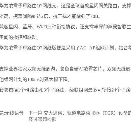
凌霄子母路由Q7网线元。这是全球首款星闪网关路由，支撑
提高，掩盖间隔到达2倍，抗干扰才能增强了7dB。
星闪、蓝牙、Wi-Fi三种衔接协议，还支撑丰厚的鸿蒙智联生
备间的操控和联动。
凌霄子母路由Q7网线版便是采用了AC+AP组网计划，结合华为
业界独家双频无缝周游，装备自研AI凌霄芯片，双频无缝周游
他组网计划的100ms时延大幅下降。
包括1个母路由和3个子路由，级联组网最多可衔接24个子路
篇:
无线语音
下一篇:
交大思诺：轨道电路读取器（TCR）设备
经过课题检验