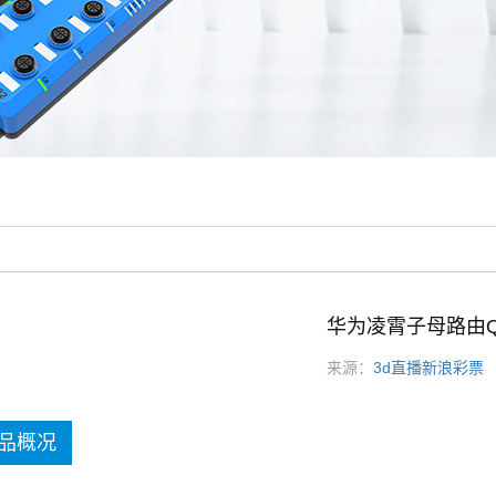
华为凌霄子母路由
来源：
3d直播新浪彩票
发
品概况