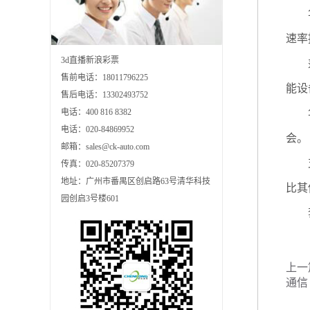
华为
速率
3d直播新浪彩票
兼容
售前电话：18011796225
能设
售后电话：13302493752
华为
电话：400 816 8382
电话：020-84869952
会。
邮箱：sales@ck-auto.com
支撑
传真：020-85207379
地址：广州市番禺区创启路63号清华科技
比其
园创启3号楼601
套装
上一
通信