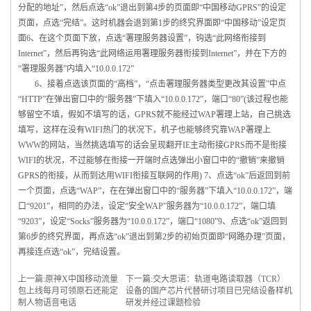
分配的地址”，然后点选“ok”退出到第4步的页面即“中国移动GPRS”的设定
页面，点选“完结”。这时机器会退到第1步的终究界面即“中国移动”设定页
面6、在这个页面下放，点选“署理服务器设置”，钩选“此网络衔接到
Internet”，然后再钩选“此网络运用署理服务器衔接到Internet”，并在下方的
“署理服务器”内填入“10.0.0.172”
6、接着点选该页面的“高档”，“点击署理服务器类型更改其设置”中点
“HTTP”在弹出窗口中的“服务器”下填入“10.0.0.172”，端口“80”(该过程也能
够留空不填，假如不填写的话，GPRS就不能经过WAP署理上站，自己挑选
填写，这样在没有WIFI热门的状况下，机子也能够终究靠WAP署理上
WWW的网站，当然挑选填写的话会呈现翻开IE主动衔接GPRS而不是衔接
WIFI的状况，不过能够在衔接一开端时点选弹出小窗口中的“撤销”来撤销
GPRS的衔接，从而到达用WIFI衔接互联网的作用) 7、点选“ok”后返回到前
一个页面，点选“WAP”，在在弹出窗口中的“服务器”下填入“10.0.0.172”，端
口“9201”，相同的办法，设定“安全WAP”服务器为“10.0.0.172”，端口填
“9203”，设定“Socks”服务器为“10.0.0.172”，端口“1080”9、点选“ok”返回到
第6步的终究界面，再点选“ok”退出到第2步的初始页面即“网路办理”页面，
再接连点选“ok”，完结设置。
上一篇:
原神X中国移动流量
下一篇:
交大思诺：轨道电路读取器（TCR）
包上线每月可领原石还能定
设备的国产芯片代替研讨项目已完结设备样机
制人物语音电话
研发并经过课题检验