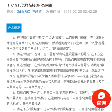
HTC G13怎样衔接GPRS网络
来源：
3d直播新浪彩票
发布时间：2025-02-20 02:42:29
产品概况
1、在“开端”“设置”“衔接”中点选“衔接”，从而挑选 “高档”，在 “挑选主
动运用的网络”下方点“选取网络”，然后看到两个下拉空格，第二个是“在程
序主动衔接到专用网络时，运用：”即“单位设定”。
2、点选“新建”，在弹出窗口里有“请为这些设置输入称号”，在下方空
格处修改“中国移动”(最好设置为这个称号)，然后点选该页面下方的“调制解
调器”，点选“新建”，在弹出的新页面中有“请为衔接输入称号”，请填写“中
国移动GPRS”，在“挑选调制解调器”的下拉菜单中挑选“电话线、然后点“下
一步”，在新弹出的窗口中的“接入点称号”下放填写“cmwap”(这儿必定不能
够填写cmnet,不然便是选用cmnet接入网络，你将面临0.03元/K的收费以及月
末数百元的cmnet网络费用了)
4、持续点选“下一步”，新窗口呈现“运用者称号”、“暗码”、“域”，这些
都不要填写，直接点选“高档”，在进阶的tcp/ip窗口中点选“运用服务器分配
的IP地址”，其他不要挑选
5、点选下方“服务器”，进入“高档”的“服务器”窗口，点选“运用服务器