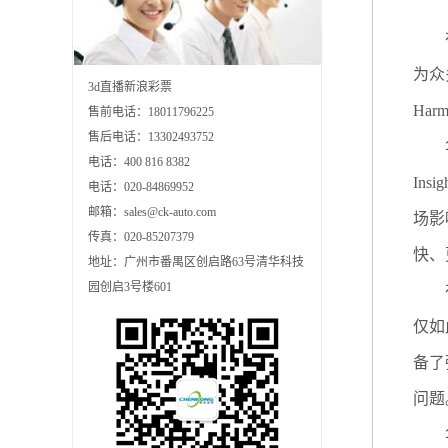
在当
为众
3d直播新浪彩票
Ha
售前电话：18011796225
售后电话：13302493752
华为
电话：400 816 8382
In
电话：020-84869952
邮箱：sales@ck-auto.com
场影
传真：020-85207379
快、
地址：广州市番禺区创启路63号清华科技
园创启3号楼601
在技
仅如
备了
问题
华为