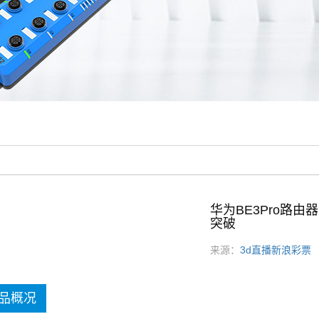
华为BE3Pro路由器
突破
来源：
3d直播新浪彩票
发
品概况