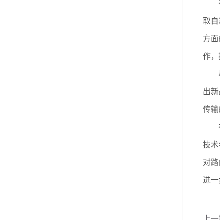
在产
取自
方面
作，
尽管
出新
传输
在最
技术
对路
进一
上一