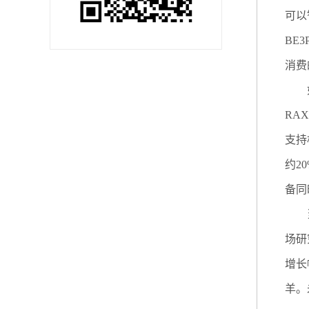
可以
BE
消费
如同
RAX
支持
约2
备同
当前
场研
增长
羊。