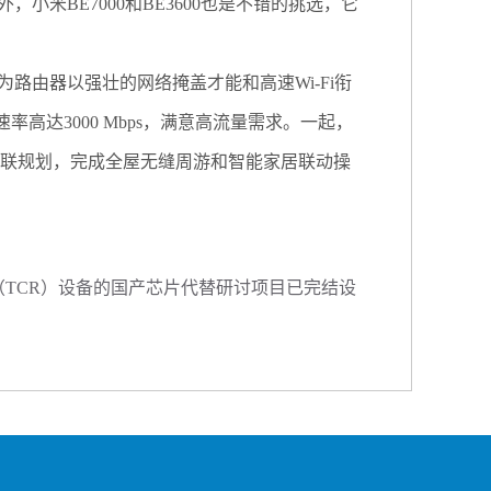
米BE7000和BE3600也是不错的挑选，它
由器以强壮的网络掩盖才能和高速Wi-Fi衔
论速率高达3000 Mbps，满意高流量需求。一起，
OS智能互联规划，完成全屋无缝周游和智能家居联动操
TCR）设备的国产芯片代替研讨项目已完结设