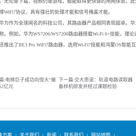
。无论是下载、视频仍是游戏，都能取得更快速的用网体会。此外，小
撑WiFi7协议，具有强壮的处理才能和信号掩盖才能。
作为全球闻名的科技公司，其路由器产品相同表现超卓。华为路
称。例如，华为WS7206/WS7200路由器搭载Wi-Fi 6+技能，理
还推出了BE3 Pro WiFi7路由器，选用Wi-Fi7技能和鸿蒙
篇:
电梯巨子成功向恒大“催
下一篇:
交大思诺：轨道电路读取器（
62亿元
备样机研发并经过课题检验
决方案
关于我们
新闻
联系我们
网站地图