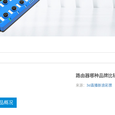
路由器哪种品牌比
来源：
3d直播新浪彩票
发
品概况