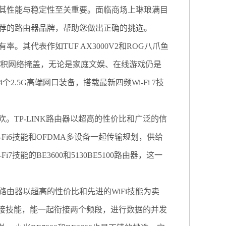
性能与稳定性至关重要。面临商场上琳琅满目
荐的路由器品牌，帮助您做出正确的挑选。
代表作如TUF AX3000V2和ROG八爪鱼
大面积网络掩盖，无论是家庭文娱、在线游戏仍是
2.5G高端网口装备，搭载最新四频Wi-Fi 7技
。TP-LINK路由器以超高的性价比和广泛的信
i-Fi6技能和OFDMA多设备一起传输规划，供给
技能的BE3600和5130BE5100路由器，这一
器以超高的性价比和先进的WiFi技能为卖
多路衔接技能，能一起衔接两个频段，进行数据的并发