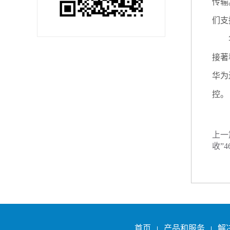
传输
们支
华为
接著
华为
控。
上一
收”4
首页
产品和服务
解