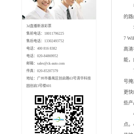
在数
的路
3d直播新浪彩票
华硕
售前电话：18011796225
7 
售后电话：13302493752
高清
电话：400 816 8382
电话：020-84869952
能，
邮箱：sales@ck-auto.com
TP
传真：020-85207379
地址：广州市番禺区创启路63号清华科技
号掩
园创启3号楼601
更快
些产
小米
点。