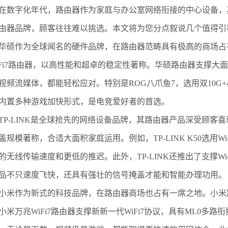
字化年代，路由器作为家庭与办公室网络衔接的中心设备，其
由器品牌，顾客往往难以挑选。本文将为您分点叙说几个值得引
作为全球闻名的硬件品牌，在路由器范畴具有极高的商场占有率。其
WiFi7路由器，以高性能和超卓的稳定性著称。华硕路由器支撑
视频流媒体，都能轻松应对。特别是ROG八爪鱼7，选用双10G+4个
内置多种游戏加快形式，是电竞爱好者的首选。
-LINK是全球抢先的网络设备品牌，其路由器产品深受顾客喜欢
盖规模著称，合适大面积家庭运用。例如，TP-LINK K50选用W
的无线传输速度和更低的推迟。此外，TP-LINK还推出了支撑Wi-Fi7
品不只速度飞快，还具有强壮的信号掩盖才能和智能办理功用。
作为新式的科技品牌，在路由器商场也占有一席之地。小米路由
小米万兆WiFi7路由器支撑新新一代WiFi7协议，具有ML0