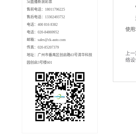
3d直播新浪彩票
Wi
售前电话：18011796225
售后电话：13302493752
近来
电话：400 816 8382
使用
电话：020-84869952
邮箱：sales@ck-auto.com
传真：020-85207379
上一
地址：广州市番禺区创启路63号清华科技
络设
园创启3号楼601