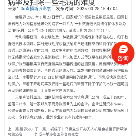
病率及扫除一些毛病的难度
来源：
3d直播新浪彩票
发布时间：2025-03-28 15:47:04
金融界 2025 年 1 月 23 日音讯，国家知识产权局信息数据显现，国网甘
肃省电力公司信息通讯公司请求一项名为“一种数据通讯网络保护体系及办
法”的专利，公开号 CN 119277429 A，请求日期为 2024 年 11 月。
专利摘要显现，本发明触及一种数据通讯网络保护体系及办法，归于数
据通讯技术领域。实时无线勘探设备接纳来自通讯网络的检测保护指令，对
该通讯网络进行实时监测，以发生实时的监测数据；数据搜集服务器接纳实
时无线勘探设备发生的监测数据，并以加密方式传送至在线保护服务器；在
线保护服务器搜集来自数据搜集服务器传送的监测数据，剖析网络参数并得
出网络参数调整计划，再向通讯网络反应。本发明的数据通讯网络保护体系
及办法，主要是针对 TD‑LTE 移动通讯网络的数据通讯，可完成快速高效实
时保护，显着下降毛病率及扫除一些毛病的难度下降了保护的本钱一起可提
高网络通讯的质量，明显提高客户满意度。
天眼查资料显现，国网甘肃省电力公司信息通讯公司，成立于1993年，
坐落兰州市，是一家以从事商务服务业为主的企业。企业注册资本None。
经过天眼查大数据剖析，国网甘肃省电力公司信息通讯公司参加招投标项目
36次，专利信息273条，此外企业还具有行政许可9个。
上一篇:
世界500
下一篇:
一锅端了！乌克兰公开办无人机展会被俄罗斯导弹
强第55名
炸成平地多名国外官员死亡