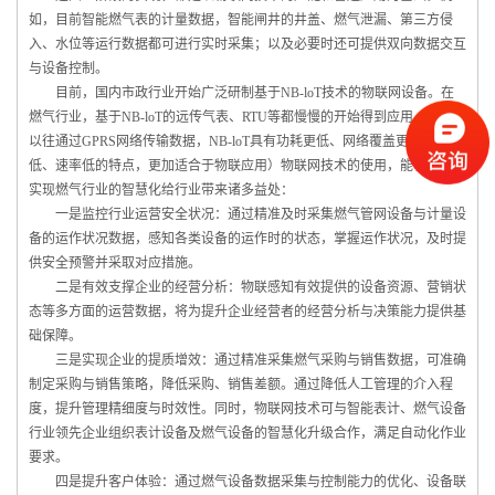
如，目前智能燃气表的计量数据，智能闸井的井盖、燃气泄漏、第三方侵
入、水位等运行数据都可进行实时采集；以及必要时还可提供双向数据交互
与设备控制。
目前，国内市政行业开始广泛研制基于NB-loT技术的物联网设备。在
燃气行业，基于NB-loT的远传气表、RTU等都慢慢的开始得到应用。（相比
以往通过GPRS网络传输数据，NB-loT具有功耗更低、网络覆盖更广、成本
低、速率低的特点，更加适合于物联应用）物联网技术的使用，能够最终靠
实现燃气行业的智慧化给行业带来诸多益处：
一是监控行业运营安全状况：通过精准及时采集燃气管网设备与计量设
备的运作状况数据，感知各类设备的运作时的状态，掌握运作状况，及时提
供安全预警并采取对应措施。
二是有效支撑企业的经营分析：物联感知有效提供的设备资源、营销状
态等多方面的运营数据，将为提升企业经营者的经营分析与决策能力提供基
础保障。
三是实现企业的提质增效：通过精准采集燃气采购与销售数据，可准确
制定采购与销售策略，降低采购、销售差额。通过降低人工管理的介入程
度，提升管理精细度与时效性。同时，物联网技术可与智能表计、燃气设备
行业领先企业组织表计设备及燃气设备的智慧化升级合作，满足自动化作业
要求。
四是提升客户体验：通过燃气设备数据采集与控制能力的优化、设备联