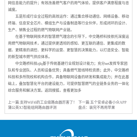
网信息能力的提升；有效改善燃气客户的用气体验，提供客户满意程度与忠
诚度。
五是形成行业全过程的高效运作：通过集合移动通信、网络设备、移动
终端、信息安全芯片、模组生产与设备制造等行业伙伴，形成闭环的设计、
生产、销售全过程的燃气物联网产业链。
在基于物联网技术的智慧燃气理念的引导下，中交路桥科技依托深度运
用燃气物联网技术，通过提供更透彻的感知、更互联的通信、更集成的数
据、更精准的调控、更科学的运营、更智慧的决策能力，以打造安全、智能
的新型城市燃气供应体系。
中交路桥科技zjlq基于传统基建行业规划设计能力；充分net发挥专家团
队和专业团队、人员和设备优势；具备燃气管线特检资质；此外，中交路桥
科技和多所院校和机构合作，具备物联网设备的研发和集成能力；并在此基
础上，叠加智慧化平台的建设能力，可提供智慧燃气的全链条业务的一体化
综合服务和解决方案。返回搜狐，查看更加多
上一篇:
支持WiFi6的工业级路由器厉害了！
下一篇:
五个安卓必备小众APP
蒲公英X5智能组网路由器评测
盘点：装完不再用苹果