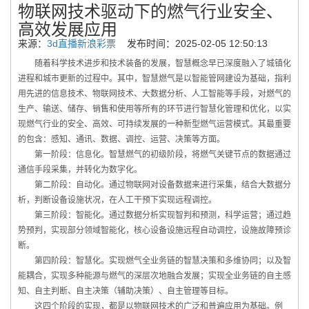
物联网技术驱动下的燃气行业安全、
高效发展应用
来源：
3d直播新浪彩票
发布时间：2025-02-05 12:50:13
随着科学技术进步和技术装备的发展，智慧概念早已深度融入了城镇化
进程和城市更新的过程中。其中，智慧燃气是以智能管网建设为基础，指利
用先进的信息技术、物联网技术、大数据分析、人工智能等手段，对燃气的
生产、输送、储存、销售和使用等所有的环节进行智慧化管理和优化，以实
现燃气行业的安全、高效、可持续发展的一种新型燃气运营模式。其最重要
的包含：感知、通讯、数据、调控、运营、决策等方面。
第一阶段：信息化。智慧燃气的初级阶段，将燃气关键节点的数据通过
通信手段采集，并转化为数字化。
第二阶段：自动化。通过物联网对设备数据来进行采集，结合大数据分
析，判断设备设施状况，在人工干预下实现远程调控。
第三阶段：智能化。通过数据分析实现智判和预测，科学运营；通过趋
势预判，实现部分领域智能化，核心设备设施远程自动调控，设施故障预诊
断。
第四阶段：智慧化。实现燃气全业务链的智慧决策和多维协同；以及智
能耦合，实现多种能源与燃气的深层次地融合发展；实现全业务链的自主感
知、自主判断、自主决策（辅助决策）、自主管理等目标。
这四个阶段的实现，都是以物联网技术的广泛和普遍应用为基础。例