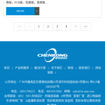
路板，PCB板，铝基板，高频板...
MORE
<<
<
1
2
3
4
>
>>
首页
产品和服务
解决方案
关于我们
新闻
联系我们
网站
地图
公司地址：广州市番禺区石楼镇创启路63号清华科技园创启3号楼601
粤ICP备
16054507号
电话：18011796225
电话：400 816 8382
邮箱：sales@ck-auto.com
友情链接：
RTU
NFC天线设计
同轴连接器
rf世界网
泵管厂家
进口电磁阀
天津闸阀厂家
3d直播新浪彩票
竞彩精准预测-淘宝网
竞彩体育比赛现场视