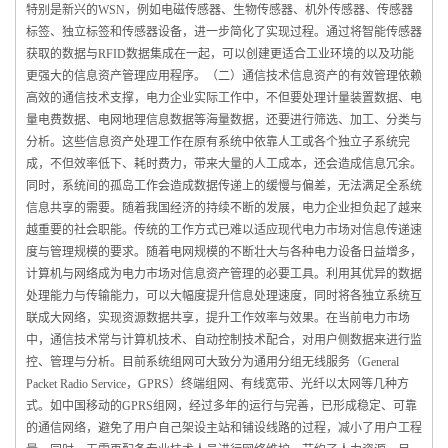
特别是新兴的WSN，例如电磁传感器、生物传感器、机外传感器、传感器
标签、独立标签和传感器设备，进一步简化了实现过程。通过将智能传感器
获取的数据与RFID数据集成在一起，可以创建更适合工业环境的以及功能
更强大的信息资产管理应用程序。（二）通信技术信息资产的有效管理依赖
高效的通信技术支撑，电力企业实际工作中，不但要处理计量装置数据、电
量电费数据、电网地理信息数据等海量数据，还要进行筛选、加工、分类与
分析。这些信息资产处理工作在原有系统中依靠人工或各个独立子系统完
成，不但效率低下、耗时费力，带来大量的人工成本，还会造成信息冗余。
同时，系统间的孤岛工作会造成数据传递上的缓慢与偏差，无法满足全系统
信息共享的需要。随着我国经济的持续不断的发展，电力企业担负起了越来
越重要的社会职能。传统的工作方式已难以适应现代电力市场对信息传递速
度与管理规模的要求。随着电网规模的不断壮大与各种电力设备日益增多，
计算机与网络成为电力市场对信息资产管理的必要工具。利用其优异的数据
处理能力与传输能力，可以大幅度提升信息处理速度，同时将各独立系统互
联成大网络，实现资源数据共享，提升工作效率与效果。在当前电力市场
中，通信技术常与计算机技术、自动控制技术配合，对用户侧数据来进行监
控、管理与分析。目前系统组网可大致分为通用分组无线服务（General
Packet Radio Service，GPRS）终端组网、有线宽带、光纤以太网等几种方
式。如中国移动的GPRS组网，经过多年的运行与完善，已形成稳定、可靠
的通信网络，避免了用户自己架设主站和铺设线路的过程，减小了用户工程