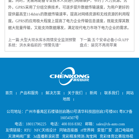
量。同时，无需再配备专业技术人员进行网络维护，节约了人力资源。另
外，GPRS采用了分组交换技术，可逐步提升数据传输速度，为用户更好的
提供最高至114kbit/s的数据传输速率，提高对网络资源和无线资源的利用程
度。GPRS的应用极大程度上提高了电力企业传输信息速度，既能支撑其数
据大批量传输，又能支持数据爆发，满足现代电力市场下电力企业的需求。
上一篇:
大型大坝水库水雨情安全监测预警
下一篇:
五个安卓必备小众APP
系统：洪水来临前的 “预警先锋”
盘点：装完不再用苹果
首页
产品和服务
解决方案
关于我们
新闻
联系我们
网站
地图
公司地址：广州市番禺区石楼镇创启路63号清华科技园创启3号楼601
粤ICP备
16054507号
电话：18011796225
电话：400 816 8382
邮箱：sales@ck-auto.com
友情链接：
RTU
NFC天线设计
同轴连接器
rf世界网
泵管厂家
进口电磁阀
天津闸阀厂家
3d直播新浪彩票
竞彩精准预测-淘宝网
竞彩体育比赛现场视