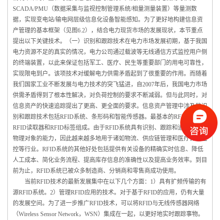
SCADA/PMU（数据采集与监视控制管理系统/相量测量装置）等量测数
据，实现变电站/输电网层级信息化设备智能感知。为了更好地构建信息资
产管理的基本框架（见图6.2），结合电力现货市场的发展现状，本节重点
提出以下关键技术。（一）识别和跟踪技术在电力市场发展初期，基于我国
电力资源不足的真实的情况，电力公司通过载波等无线通信方式监控用户侧
的终端装置，以此来保证包括军工、医疗、民生等重要部门的用电可靠性，
实现限电到户。该项技术对缓解电力供需矛盾起到了很重要的作用。而随着
我们国家工业不断发展与电力技术的突飞猛进，自2007年后，我国电力市场
供需矛盾得到了根本性解决，对负荷控制的要求不断减弱。但与此同时，对
信息资产的快速追踪提出了更高、更全面的要求。信息资产管理中涉及的识
别和跟踪技术包括RFID系统、条形码和智能传感器。最基本的RFID系统由
RFID读取器和RFID标签组成。由于RFID系统具有识别、跟踪和追踪设备及
物理对象的能力，因此越来越多地用于诸如物流、供应链管理和医疗保健监
控等行业。RFID系统的其他好处包括提供有关设备的精确实时信息、降低
人工成本、简化业务流程、提高库存信息的准确性以及提高业务效率。到目
前为止，RFID系统已被众多制造商、分销商和零售商成功使用。
当前RFID技术的最新发展集中在以下几个方面：1）具有扩频传输的有
源RFID系统。2）管理RFID应用的技术。对于基于RFID的应用，仍有大量
的发展空间。为了进一步推广RFID技术，可以将RFID与无线传感器网络
（Wireless Sensor Network，WSN）集成在一起，以更好地实时跟踪事物。