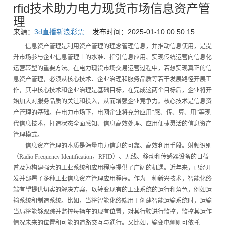
rfid技术助力电力现货市场信息资产管
理
来源：
3d直播新浪彩票
发布时间：2025-01-10 00:50:15
信息资产管理是利用资产管理的理念管理信息，并推动信息使用，是提
升市场参与企业信息管理上的水准、指引信息应用、实现传统运营向信息化
运营转型的重要方法。在电力现货市场交易运营过程中，若想实现真正的信
息资产管理，必须从核心技术、企业治理和服务品质等若干发展路径开展工
作，其中核心技术和企业治理是基础目标，在完成这两个目标后，企业将开
始加大对服务品质的关注和投入，从而增强企业竞争力。核心技术是信息资
产管理的基础。在电力市场下，电网企业将充分应用“感、传、算、用”等现
代信息技术，打造状态全面感知、信息高效处理、应用便捷灵活的信息资产
管理模式。
信息资产管理的本质是海量电力信息的可靠、高效利用手段。射频识别
（Radio Frequency Identification，RFID）、无线、移动和传感器设备的日益
普及为构建强大的工业系统和应用程序提供了广阔的机遇。近年来，已经开
发并部署了多种工业信息资产管理应用程序。作为一种新兴技术，智能化终
端有望提供切实的解决方案，以转变现有的工业系统的运行和角色，例如运
输系统和制造系统。比如，当将智能化终端用于创建智能运输系统时，运输
当局将能够跟踪并监控每辆车的现有位置，对其行驶进行监控，监控其运作
情况未来的位置和可能的道路交互与通行。又比如，输变电侧则可依托