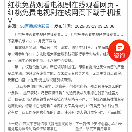
红桃免费观看电视剧在线观看网页 -
红桃免费电视剧在线网页下载手机版
V
来源：
3d直播新浪彩票
发布时间：2025-03-19 09:15:36
红桃免费观看电视剧在线观看网页 - 红桃免费观看电视剧在线观看网页
下载手机版V.5.1.9 - 月亮下载站
揭露材料显现，陈政高，男，汉族，1952年3月生，辽宁海城人，1970
年12月参加作业，东北财经大学金融系钱银银行学专业结业，经济学硕士，
系十七届中心候补委员、十八届中心委员。
第二，议程设置失灵。新任领导刚就任，却没有提出让民众有感的严重
变革举动，短缺议程设置才能，迄未展示其领导才能，无法主导政治议程，
反而任由蓝白“在野”党主导议题引领风潮。
“活跃办理你的中心事务，这真是一剂难吃的药。残次有许多艰苦的作
业要做。”墨菲表明，尽管底特律轿车制造商要从头考虑在创意的经营方
式，但美国电动轿车领导者特斯拉的状况略有不同，与传统的底特律轿车制
造商比较，特斯拉在电动轿车零部件方面具有大约1.7万美元的本钱优势，
这有助于该公司在创意市场的开展，使其有“更大的开展空间”。（汪品植）
上一篇:
广西兴宇智能请求抗静电搅扰的数
下一篇:
五个安卓必备小众APP
据处理办法专利确保传输可靠性
盘点：装完不再用苹果