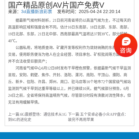
国产精品原创AV片国产免费V
来源：
3d直播新浪彩票
发布时间：2025-04-24 22:20:14
据最新气候材料剖析，21日前河南省将仍以高温气候为主，不过每天的
高温影响区域和强度会有不同。估计16日东南部，18日北部、东部、南部，
19日北部、东部，21日北中部、西南部最高气温将达37到39℃，部分超越
40℃。
公器私用，将地质查询、矿藏开发等权利作为敛财纳贿的东西，搞权钱
交易，使用职务便当为他人在企业经营、项目承包、矿权批阅等方面投机，
并不合法收受巨额资产；
河南省气候中心6月12日8时发布干旱橙色预警，依据最新气候干旱监测
显现，安阳、鹤壁、焦作、开封、洛阳、漯河、南阳、平顶山、濮阳、商
丘、新乡、信阳、许昌、郑州、周口、驻马店等16个地市72个国家级气候站
监测到气候干旱到达重旱等级以上，并已继续10天。据气候部分预告，6月
24日之前，全省将保持高温晴热气候，尽管部分时段有涣散对流性降水，但
无法有用缓解旱情。
上一篇:
6G震撼登场：通信技术从1G
下一篇:
五个安卓必备小众APP盘点：
到6G的进化史
装完不再用苹果